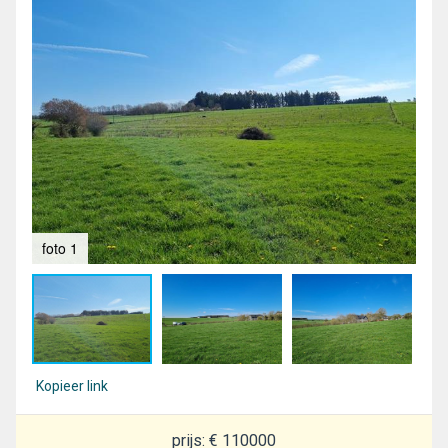
foto 1
fot
Kopieer link
prijs: € 110000