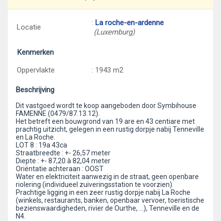
:
La roche-en-ardenne
Locatie
(Luxemburg)
Kenmerken
Oppervlakte
: 1943 m2
Beschrijving
Dit vastgoed wordt te koop aangeboden door Symbihouse
FAMENNE (0479/87.13.12).
Het betreft een bouwgrond van 19 are en 43 centiare met
prachtig uitzicht, gelegen in een rustig dorpje nabij Tenneville
en La Roche.
LOT 8 : 19a 43ca
Straatbreedte : +- 26,57 meter
Diepte : +- 87,20 à 82,04 meter
Oriëntatie achteraan : OOST
Water en elektriciteit aanwezig in de straat, geen openbare
riolering (individueel zuiveringsstation te voorzien).
Prachtige ligging in een zeer rustig dorpje nabij La Roche
(winkels, restaurants, banken, openbaar vervoer, toeristische
bezienswaardigheden, rivier de Ourthe, …), Tenneville en de
N4.