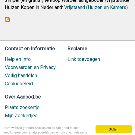
simpel (en gratis!) te koop worden aangeboden!Vrijstaande
Huizen Kopen in Nederland:
Vrijstaand (Huizen en Kamers)
Contact en Informatie
Reclame
Help en Info
Link toevoegen
Voorwaarden en Privacy
Veilig handelen
Cookiebeleid
Over Aanbod.be
Plaats zoekertje
Mijn Zoekertjes
Contact / Helpdesk
Deze website gebruikt cookies om de site goed te laten
Sluiten
Nieuw geplaatst
functioneren voor analysedoeleinden en om u van relevante