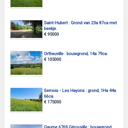
Saint-Hubert : Grond van 23a 87ca met
beekje.
€ 95000
Ortheuville : bouwgrond, 14a 79ca.
€ 105000
Semois - Les Hayons : grond, 1Ha 44a
66ca.
€ 175000
Gaume 6769 Gérouville : bouwgrond,