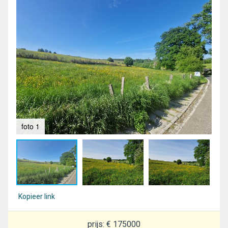
foto 1
fot
Kopieer link
prijs: € 175000