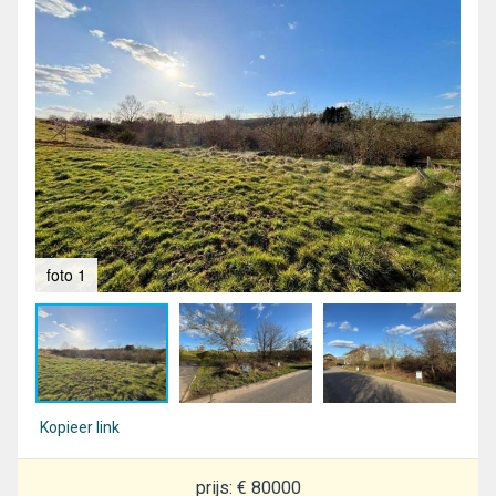
foto 1
fot
Kopieer link
prijs: € 80000