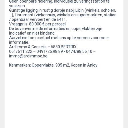
Geen openbare riolering, individueel zuiveringsstation te
voorzien.
Gunstige ligging in rustig dorpje nabij Libin (winkels, scholen,
…), Libramont (ziekenhuis, winkels en supermarkten, station
/ openbaar vervoer) en de E411.
Vraagprijs: 80.000 € per perceel
De bovenvermelde informaties en oppervlakten zijn
indicatief en niet bindend.
Aarzel niet om contact met ons op te nemen voor meer
informatie.
Ard’Immo & Conseils – 6880 BERTRIX
061/611.222 – 0491/25.98.89 - 0474/88.56.10 –
immo@ardimmoc.be
Kenmerken: Oppervlakte: 905 m2, Kopen in Anloy