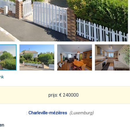
ink
prijs: € 240000
:
Charleville-mézières
(Luxemburg)
en