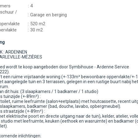
amers
: 4
schuur /
: Garage en berging
ppervlakte
: 520 m2
rvlakte
: 30 m2
ing
K : ARDENNEN
ARLEVILLE-MÉZIÈRES
oed wordt te koop aangeboden door Symbihouse - Ardenne Service
222).
ft een ruime vrijstaande woning (+-133m² bewoonbare oppervlakte/+-
et aangelegde tuin en 3 terrassen, gelegen in een rustige buurt nabij he
trum.
an dit huis: (3 slaapkamers / 1 badkamer / 1 studio)
rs tuinzijde (+-89m²) :
toilet, ruime leefruimte (salon+eetplaats) met houtcassette, recent uit
 slaapkamers, badkamer (bad, douche, lavabo, opbergmeubel).
rs straatzijde (+-89m²) :
t elektrische poort en directe uitgang naar de tuin), kelder, atelier, voll
e studio met leefruimte, keuken (eethoek en wasruimte) en badkamer (
let).
jkomende inlichtingen: