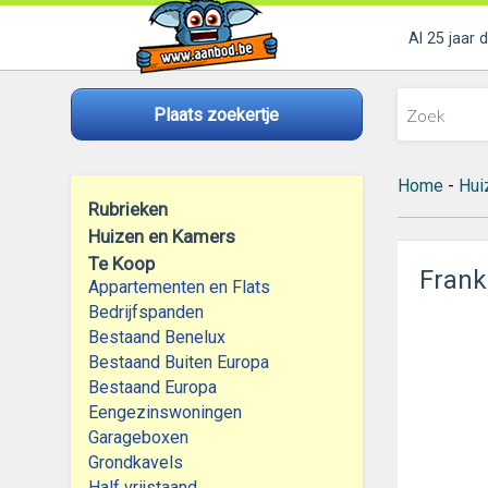
Al 25 jaar 
Plaats zoekertje
Home
-
Hui
Rubrieken
Huizen en Kamers
Te Koop
Frank
Appartementen en Flats
Bedrijfspanden
Bestaand Benelux
Bestaand Buiten Europa
Bestaand Europa
Eengezinswoningen
Garageboxen
Grondkavels
Half vrijstaand