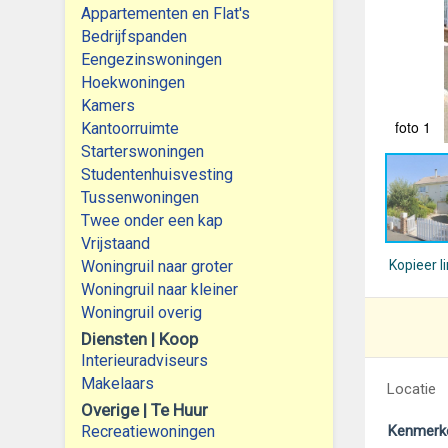
Appartementen en Flat's
Bedrijfspanden
Eengezinswoningen
Hoekwoningen
Kamers
foto 1
Kantoorruimte
Starterswoningen
Studentenhuisvesting
Tussenwoningen
Twee onder een kap
Vrijstaand
Woningruil naar groter
Kopieer l
Woningruil naar kleiner
Woningruil overig
Diensten | Koop
Interieuradviseurs
Makelaars
Locatie
Overige | Te Huur
Recreatiewoningen
Kenmerk