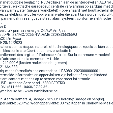
 met dubbele beglazing, PVC-rolluiken aan de achtergevel en ALU roll
orgevel, elektrische garagedeur, centrale verwarming op aardgas met d
 van warm water (nieuwe wandketel) + open haard met houtkachel in d
, 2e elektrische boiler voor warm water die apart kan worden gebruikt
pannendak in zeer goede staat, alarmsysteem, conforme elektrische
...
se D
 verbruik primaire energie: 247kWh/m².jaar
het DPE : 23/IMO/0255 N°ADEME 2308E3663659J
gCO2/m²/jaar
E 28/10/2023
ations sur les risques naturels et technologiques auxquels ce bien est
nibles sur le site Géorisques : onze website.fr :
gonflement des argiles : à l’adresse = faible. Sur la commune = modéré
à l’adresse et sur la commune = faible
s : 240.000 € (kosten makelaar inbegrepen)
821.664.333
nique des formalités des entreprises : LPS08012023000000001
ermelde informaties en oppervlakten zijn indicatief en niet bindend.
et om contact met ons op te nemen voor meer informatie.
E - Ardenne Service srl - 6880 BERTRIX.
061/611.222 - 0460/97.32.32 -
symbihouse.be - www.symbihouse.be
: Aantal kamers: 4, Garage / schuur / berging: Garage en berging,
pervlakte: 520 m2, Woonoppervlakte: 30 m2, Kopen in Charleville-Mézi