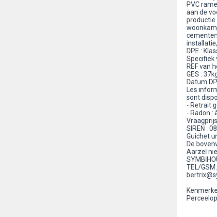
PVC ramen
aan de vo
productie
woonkamer
cementen 
installatie, 
DPE : Klas
Specifiek
REF van 
GES : 37k
Datum DP
Les inform
sont dispo
- Retrait 
- Radon : 
Vraagprij
SIREN : 0
Guichet u
De bovenv
Aarzel ni
SYMBIHOUS
TEL/GSM: 
bertrix@
Kenmerken
Perceelop