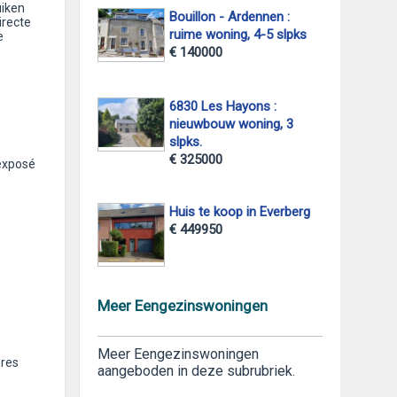
uiken
Bouillon - Ardennen :
irecte
ruime woning, 4-5 slpks
e
,
€ 140000
6830 Les Hayons :
nieuwbouw woning, 3
slpks.
€ 325000
 exposé
Huis te koop in Everberg
€ 449950
Meer Eengezinswoningen
Meer Eengezinswoningen
ères
aangeboden in deze subrubriek.