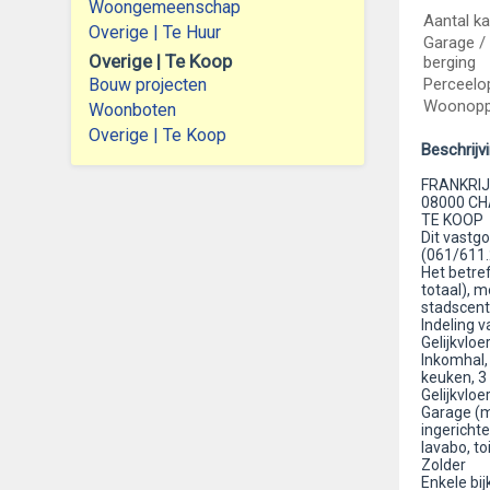
Woongemeenschap
Aantal k
Overige | Te Huur
Garage / 
Overige | Te Koop
berging
Bouw projecten
Perceelo
Woonoppe
Woonboten
Overige | Te Koop
Beschrijv
FRANKRIJ
08000 CH
TE KOOP
Dit vastg
(061/611.
Het betre
totaal), m
stadscen
Indeling v
Gelijkvloe
Inkomhal, 
keuken, 3
Gelijkvloe
Garage (me
ingericht
lavabo, toi
Zolder
Enkele bi