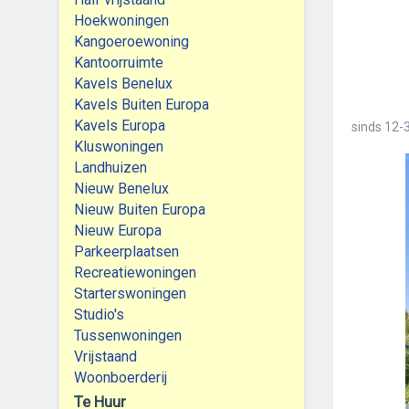
Hoekwoningen
Kangoeroewoning
Kantoorruimte
Kavels Benelux
Kavels Buiten Europa
Kavels Europa
sinds
12-3
Kluswoningen
Landhuizen
Nieuw Benelux
Nieuw Buiten Europa
Nieuw Europa
Parkeerplaatsen
Recreatiewoningen
Starterswoningen
Studio's
Tussenwoningen
Vrijstaand
Woonboerderij
Te Huur