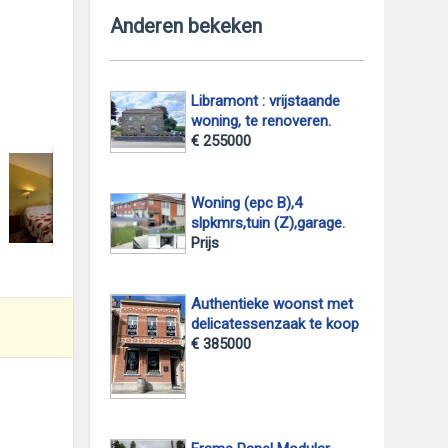
Anderen bekeken
Libramont : vrijstaande
woning, te renoveren.
foto 2
€ 255000
Woning (epc B),4
slpkmrs,tuin (Z),garage.
Prijs
Authentieke woonst met
delicatessenzaak te koop
€ 385000