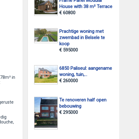
Frame Panel Modular
House with 38 m² Terrace
€ 60800
Prachtige woning met
zwembad in Belsele te
koop
€ 595000
6850 Paliseul: aangename
woning, tuin,...
178m² in
€ 260000
t
Te renoveren half open
geruste
bebouwing
€ 295000
edig
douche,