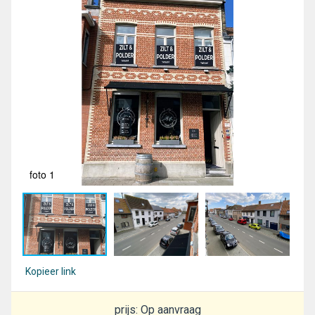
foto 1
fot
Kopieer link
prijs: Op aanvraag