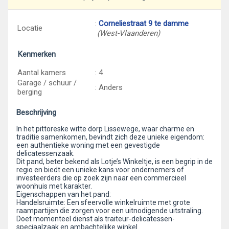
:
Corneliestraat 9 te damme
Locatie
(West-Vlaanderen)
Kenmerken
Aantal kamers
: 4
Garage / schuur /
: Anders
berging
Beschrijving
In het pittoreske witte dorp Lissewege, waar charme en
traditie samenkomen, bevindt zich deze unieke eigendom:
een authentieke woning met een gevestigde
delicatessenzaak.
Dit pand, beter bekend als Lotje’s Winkeltje, is een begrip in de
regio en biedt een unieke kans voor ondernemers of
investeerders die op zoek zijn naar een commercieel
woonhuis met karakter.
Eigenschappen van het pand:
Handelsruimte: Een sfeervolle winkelruimte met grote
raampartijen die zorgen voor een uitnodigende uitstraling.
Doet momenteel dienst als traiteur-delicatessen-
speciaalzaak en ambachtelijke winkel.