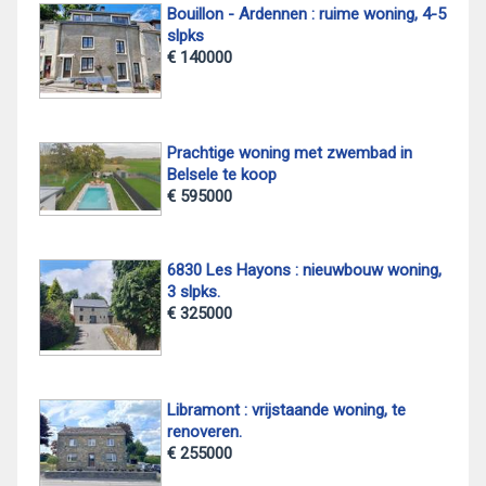
Bouillon - Ardennen : ruime woning, 4-5
slpks
€ 140000
Prachtige woning met zwembad in
Belsele te koop
€ 595000
6830 Les Hayons : nieuwbouw woning,
3 slpks.
€ 325000
Libramont : vrijstaande woning, te
renoveren.
€ 255000