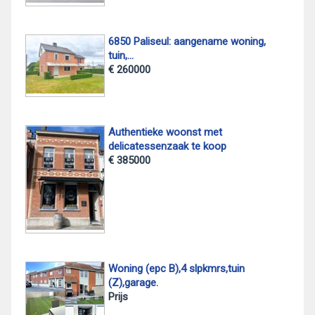
6850 Paliseul: aangename woning,
tuin,...
€ 260000
Authentieke woonst met
delicatessenzaak te koop
€ 385000
Woning (epc B),4 slpkmrs,tuin
(Z),garage.
Prijs