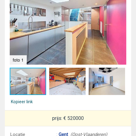
foto 1
fot
Kopieer link
prijs: € 520000
Locatie
:
Gent
(Oost-Vlaanderen)