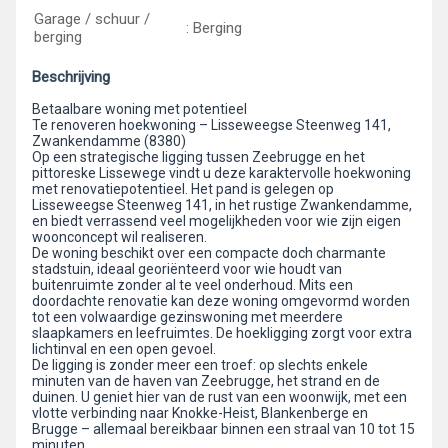
Garage / schuur /
: Berging
berging
Beschrijving
Betaalbare woning met potentieel
Te renoveren hoekwoning – Lisseweegse Steenweg 141,
Zwankendamme (8380)
Op een strategische ligging tussen Zeebrugge en het
pittoreske Lissewege vindt u deze karaktervolle hoekwoning
met renovatiepotentieel. Het pand is gelegen op
Lisseweegse Steenweg 141, in het rustige Zwankendamme,
en biedt verrassend veel mogelijkheden voor wie zijn eigen
woonconcept wil realiseren.
De woning beschikt over een compacte doch charmante
stadstuin, ideaal georiënteerd voor wie houdt van
buitenruimte zonder al te veel onderhoud. Mits een
doordachte renovatie kan deze woning omgevormd worden
tot een volwaardige gezinswoning met meerdere
slaapkamers en leefruimtes. De hoekligging zorgt voor extra
lichtinval en een open gevoel.
De ligging is zonder meer een troef: op slechts enkele
minuten van de haven van Zeebrugge, het strand en de
duinen. U geniet hier van de rust van een woonwijk, met een
vlotte verbinding naar Knokke-Heist, Blankenberge en
Brugge – allemaal bereikbaar binnen een straal van 10 tot 15
minuten.