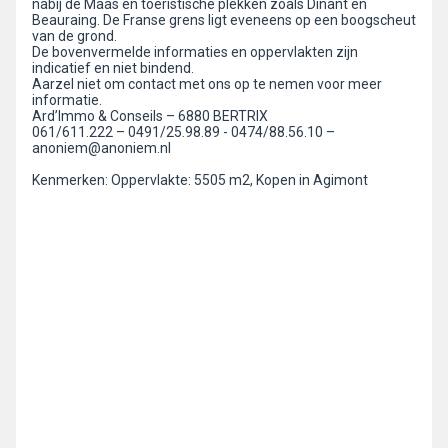
nabij de Maas en toeristische plekken zoals Dinant en
Beauraing. De Franse grens ligt eveneens op een boogscheut
van de grond.
De bovenvermelde informaties en oppervlakten zijn
indicatief en niet bindend.
Aarzel niet om contact met ons op te nemen voor meer
informatie.
Ard’Immo & Conseils – 6880 BERTRIX
061/611.222 – 0491/25.98.89 - 0474/88.56.10 –
anoniem@anoniem.nl
Kenmerken: Oppervlakte: 5505 m2, Kopen in Agimont