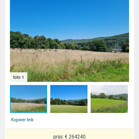
foto 1
fot
Kopieer link
prijs: € 264240