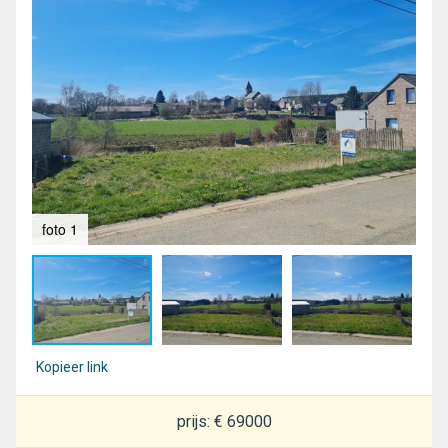
foto 1
fot
Kopieer link
prijs: € 69000