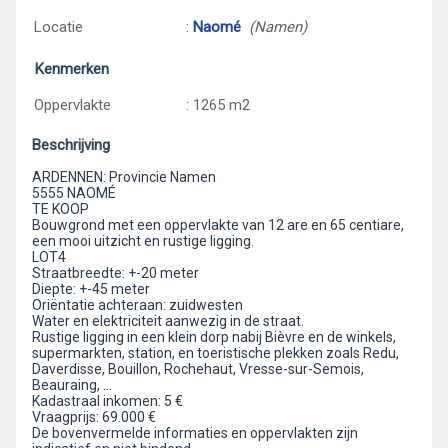
Locatie
:
Naomé
(Namen)
Kenmerken
Oppervlakte
: 1265 m2
Beschrijving
ARDENNEN: Provincie Namen
5555 NAOMÉ
TE KOOP
Bouwgrond met een oppervlakte van 12 are en 65 centiare,
een mooi uitzicht en rustige ligging.
LOT4
Straatbreedte: +-20 meter
Diepte: +-45 meter
Oriëntatie achteraan: zuidwesten
Water en elektriciteit aanwezig in de straat.
Rustige ligging in een klein dorp nabij Bièvre en de winkels,
supermarkten, station, en toeristische plekken zoals Redu,
Daverdisse, Bouillon, Rochehaut, Vresse-sur-Semois,
Beauraing, …
Kadastraal inkomen: 5 €
Vraagprijs: 69.000 €
De bovenvermelde informaties en oppervlakten zijn