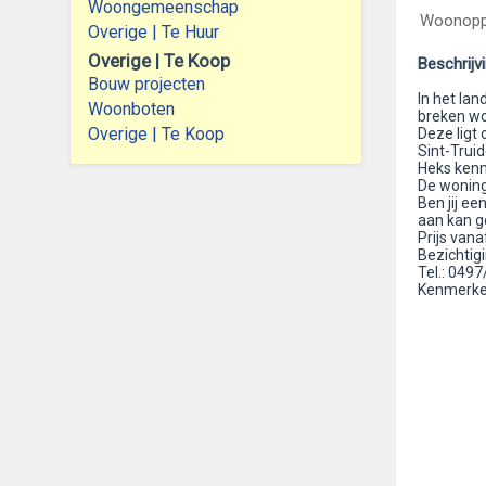
Woongemeenschap
Woonoppe
Overige | Te Huur
Overige | Te Koop
Beschrijv
Bouw projecten
In het la
Woonboten
breken wo
Overige | Te Koop
Deze ligt 
Sint-Truid
Heks kenm
De woning
Ben jij ee
aan kan g
Prijs vana
Bezichtig
Tel.: 049
Kenmerken