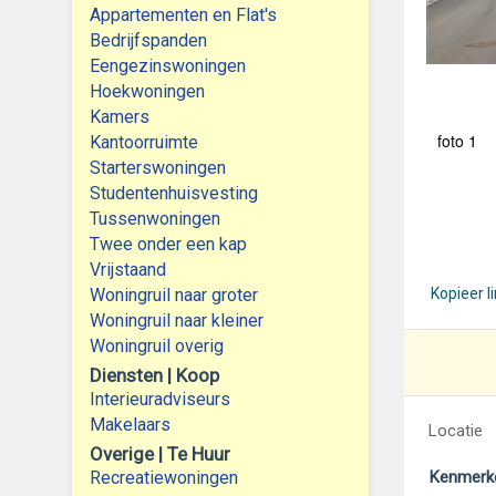
Appartementen en Flat's
Bedrijfspanden
Eengezinswoningen
Hoekwoningen
Kamers
foto 1
Kantoorruimte
Starterswoningen
Studentenhuisvesting
Tussenwoningen
Twee onder een kap
Vrijstaand
Woningruil naar groter
Kopieer l
Woningruil naar kleiner
Woningruil overig
Diensten | Koop
Interieuradviseurs
Makelaars
Locatie
Overige | Te Huur
Recreatiewoningen
Kenmerk