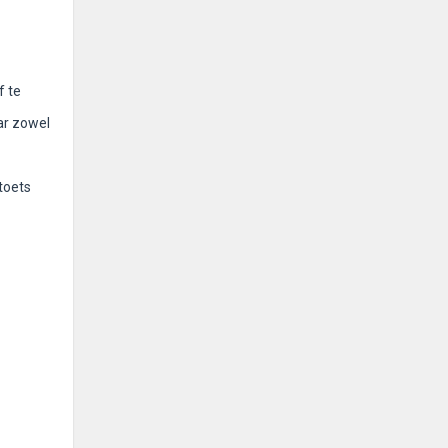
f te
ar zowel
toets