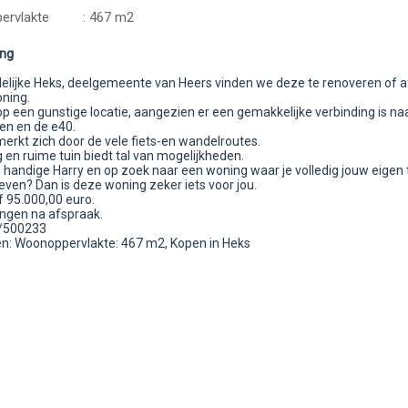
rvlakte
: 467 m2
ing
ndelijke Heks, deelgemeente van Heers vinden we deze te renoveren of a
ning.
op een gunstige locatie, aangezien er een gemakkelijke verbinding is na
en en de e40.
erkt zich door de vele fiets-en wandelroutes.
 en ruime tuin biedt tal van mogelijkheden.
n handige Harry en op zoek naar een woning waar je volledig jouw eigen 
even? Dan is deze woning zeker iets voor jou.
f 95.000,00 euro.
ingen na afspraak.
7/500233
: Woonoppervlakte: 467 m2, Kopen in Heks