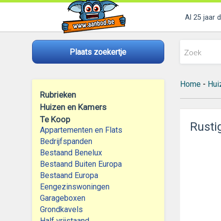
Al 25 jaar 
Plaats zoekertje
Home
-
Hui
Rubrieken
Huizen en Kamers
Te Koop
Rusti
Appartementen en Flats
Bedrijfspanden
Bestaand Benelux
Bestaand Buiten Europa
Bestaand Europa
Eengezinswoningen
Garageboxen
Grondkavels
Half vrijstaand