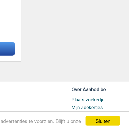
Over Aanbod.be
Plaats zoekertje
Mijn Zoekertjes
Contact / Helpdesk
Sluiten
dvertenties te voorzien. Blijft u onze
Nieuw geplaatst