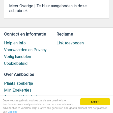
Meer Overige | Te Huur aangeboden in deze
subrubriek.
Contact en Informatie
Reclame
Help en Info
Link toevoegen
Voorwaarden en Privacy
Veilig handelen
Cookiebeleid
Over Aanbod.be
Plaats zoekertje
Mijn Zoekertjes
Contact / Helpdesk
Deze website gebruikt cookies om de site goed te laten
Sluiten
Nieuw geplaatst
functioneren voor analysedoeleinden en om u van relevante
advertenties te voorzien. Blijft u onze site gebruiken dan gaat u akkoord met het plaatsen
van
Cookies