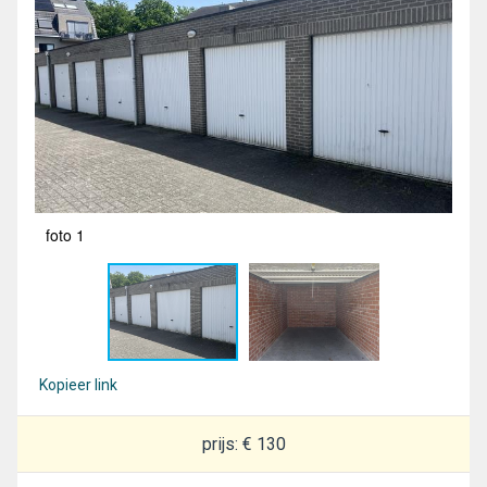
foto 1
fot
Kopieer link
prijs: € 130