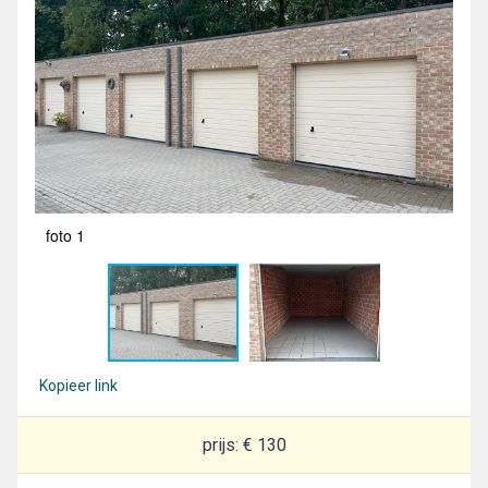
foto 1
fot
Kopieer link
prijs: € 130