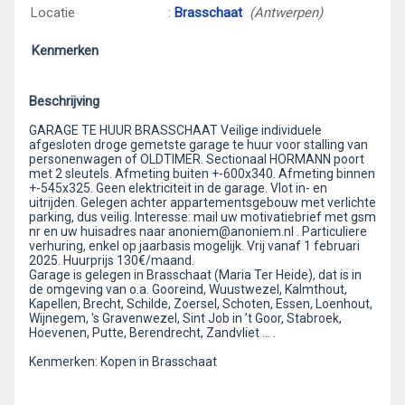
Locatie
:
Brasschaat
(Antwerpen)
Kenmerken
Beschrijving
GARAGE TE HUUR BRASSCHAAT Veilige individuele
afgesloten droge gemetste garage te huur voor stalling van
personenwagen of OLDTIMER. Sectionaal HORMANN poort
met 2 sleutels. Afmeting buiten +-600x340. Afmeting binnen
+-545x325. Geen elektriciteit in de garage. Vlot in- en
uitrijden. Gelegen achter appartementsgebouw met verlichte
parking, dus veilig. Interesse: mail uw motivatiebrief met gsm
nr en uw huisadres naar anoniem@anoniem.nl . Particuliere
verhuring, enkel op jaarbasis mogelijk. Vrij vanaf 1 februari
2025. Huurprijs 130€/maand.
Garage is gelegen in Brasschaat (Maria Ter Heide), dat is in
de omgeving van o.a. Gooreind, Wuustwezel, Kalmthout,
Kapellen, Brecht, Schilde, Zoersel, Schoten, Essen, Loenhout,
Wijnegem, 's Gravenwezel, Sint Job in ’t Goor, Stabroek,
Hoevenen, Putte, Berendrecht, Zandvliet … .
Kenmerken: Kopen in Brasschaat