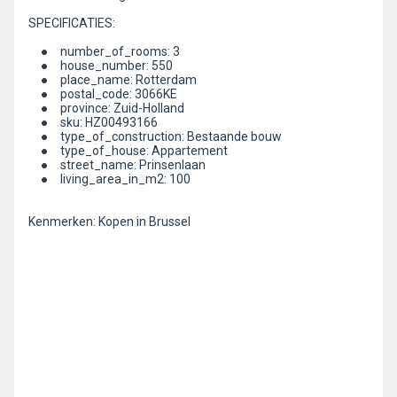
SPECIFICATIES:
● number_of_rooms: 3
● house_number: 550
● place_name: Rotterdam
● postal_code: 3066KE
● province: Zuid-Holland
● sku: HZ00493166
● type_of_construction: Bestaande bouw
● type_of_house: Appartement
● street_name: Prinsenlaan
● living_area_in_m2: 100
Kenmerken: Kopen in Brussel