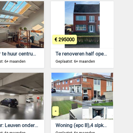
€ 295000
Atelier te huur centrum Antwerpen
Te renoveren half open bebouwing
st: 6+ maanden
Geplaatst: 6+ maanden
-
Te huur: Leuven ondergrondse parkingplaats 95 €
Woning (epc B),4 slpkmrs,tuin (Z),garage.
st: 6+ maanden
Geplaatst: 6+ maanden