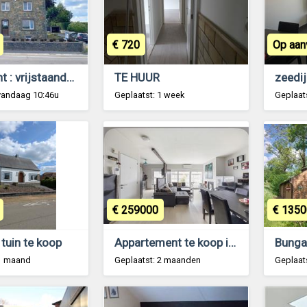
€ 720
Op aan
Libramont : vrijstaande woning, te renoveren.
TE HUUR
vandaag 10:46u
Geplaatst: 1 week
Geplaat
€ 259000
€ 1350
tuin te koop
Appartement te koop in Wilrijk
 1 maand
Geplaatst: 2 maanden
Geplaat