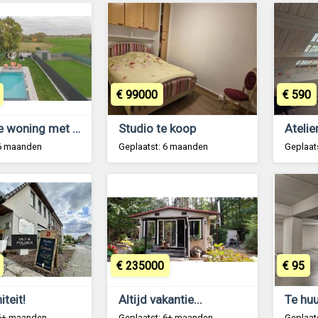
€ 99000
€ 590
Prachtige woning met zwembad in Belsele te koop
Studio te koop
 6 maanden
Geplaatst: 6 maanden
Geplaat
€ 235000
€ 95
teit!
Altijd vakantie...
 6+ maanden
Geplaatst: 6+ maanden
Geplaat