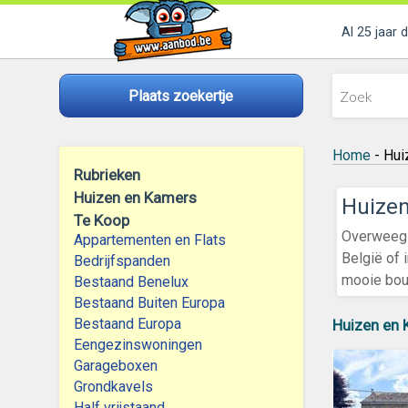
Al 25 jaar 
Plaats zoekertje
Home
- Hui
Rubrieken
Huizen en Kamers
Huize
Te Koop
Overweeg 
Appartementen en Flats
België of 
Bedrijfspanden
mooie bouw
Bestaand Benelux
Bestaand Buiten Europa
Bestaand Europa
Huizen en
Eengezinswoningen
Garageboxen
Grondkavels
Half vrijstaand