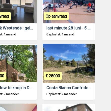
vraag
Op aanvraag
zeedijk Westende : gelijkvloers app te huur juli
last minute 28 juni - 5 juli zeedijk Middelkerke
st: 1 maand
Geplaatst: 1 maand
00
€ 28000
Bungalow te koop in Domein du Bonsoy Hastiere
Costa Blanca Confrides perceel te koop
st: 2 maanden
Geplaatst: 2 maanden