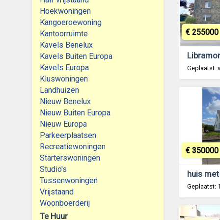
Hoekwoningen
Kangoeroewoning
€ 255000
Kantoorruimte
Kavels Benelux
Kavels Buiten Europa
Kavels Europa
Geplaatst: 
Kluswoningen
Landhuizen
Nieuw Benelux
Nieuw Buiten Europa
Nieuw Europa
Parkeerplaatsen
Recreatiewoningen
€ 350000
Starterswoningen
Studio's
huis met 
Tussenwoningen
Geplaatst:
Vrijstaand
Woonboerderij
Te Huur