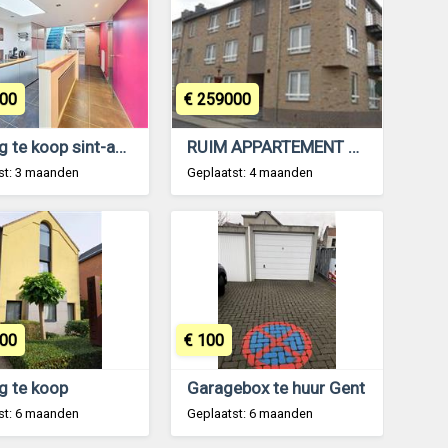
00
€ 259000
woning te koop sint-amandsberg
RUIM APPARTEMENT MET 2 SLAAPKAMERS.
st: 3 maanden
Geplaatst: 4 maanden
00
€ 100
g te koop
Garagebox te huur Gent
st: 6 maanden
Geplaatst: 6 maanden