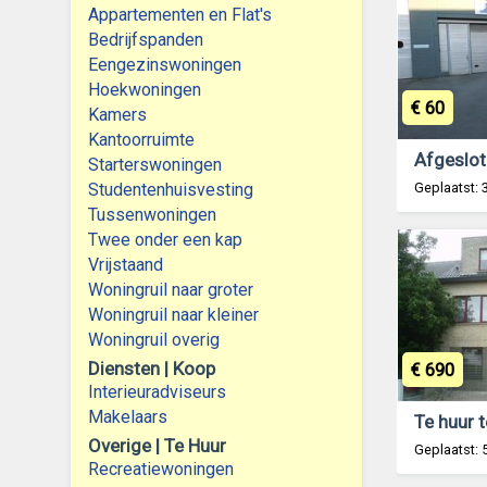
Appartementen en Flat's
Bedrijfspanden
Eengezinswoningen
Hoekwoningen
€ 60
Kamers
Kantoorruimte
Starterswoningen
Studentenhuisvesting
Geplaatst:
Tussenwoningen
Twee onder een kap
Vrijstaand
Woningruil naar groter
Woningruil naar kleiner
Woningruil overig
Diensten | Koop
€ 690
Interieuradviseurs
Makelaars
Te huur t
Overige | Te Huur
Geplaatst:
Recreatiewoningen