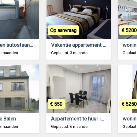
Op aanvraag
€ 5200
Afgesloten autostaanplaats Kortrijk
Vakantie appartement te huur te lommel belgie
 3 maanden
Geplaatst: 3 maanden
Geplaat
€ 550
€ 5250
e Balen
Appartement te huur in Antwerpen
wonin
 5 maanden
Geplaatst: 6 maanden
Geplaat